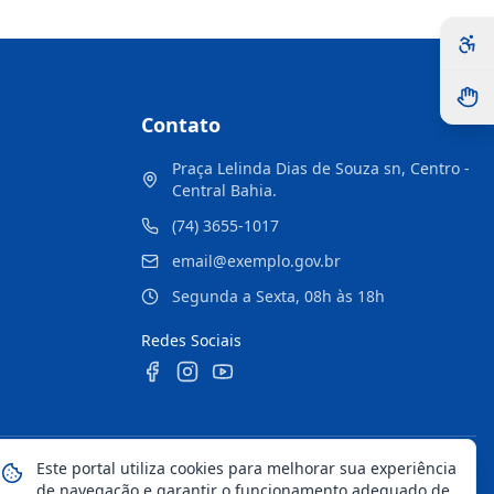
Contato
Praça Lelinda Dias de Souza sn, Centro -
Central Bahia.
(74) 3655-1017
email@exemplo.gov.br
Segunda a Sexta, 08h às 18h
Redes Sociais
Este portal utiliza cookies para melhorar sua experiência
Mapa do Site
Notícias
Transparência
de navegação e garantir o funcionamento adequado de